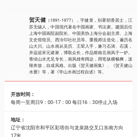
贺天健
（1891-1977），字健叟，别署纫香居士，江
苏无锡人，中国现代著名中国画家、书法家。建国后任
上海中国画院副院长、中国美协上海分会副主席、上海
文史馆馆员、西泠印社社员等。重视师法造化，遍历名
山大川。山水画从吴历、王翚入手，兼习石涛、石溪，
并远追宋元诸家，博取众长，作品熔南北画风于一炉。
青绿山水尤见专长，画风雄奇阔达，用笔纵横畅爽，泼
辣奔放，自成风格。出版《贺天健画集》、《贺天健山
水册》等，著《学山水画过程自述》等。
开放时间：
每周一至周日9：00-17：00 每日16：30停止入场
地址：
辽宁省沈阳市和平区彩塔街与龙泉路交叉口东南方向
17米