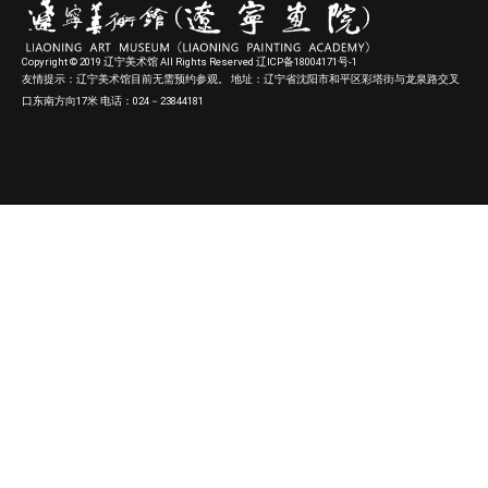
Copyright © 2019 辽宁美术馆 All Rights Reserved 辽ICP备18004171号-1
友情提示：辽宁美术馆目前无需预约参观。 地址：辽宁省沈阳市和平区彩塔街与龙泉路交叉
口东南方向17米 电话：024－23844181