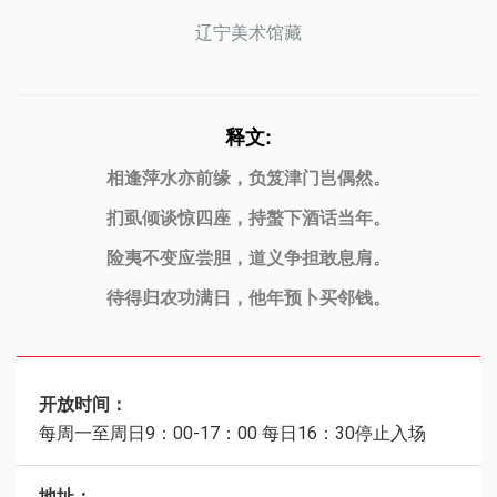
辽宁美术馆藏
释文:
相逢萍水亦前缘，负笈津门岂偶然。
扪虱倾谈惊四座，持螯下酒话当年。
险夷不变应尝胆，道义争担敢息肩。
待得归农功满日，他年预卜买邻钱。
开放时间：
每周一至周日9：00-17：00 每日16：30停止入场
地址：