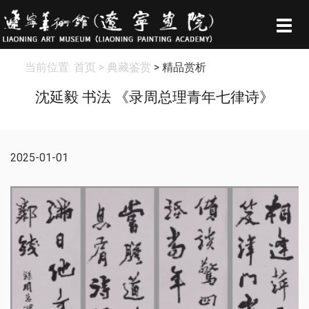
Togg
navig
当前位置:
首页
> 典藏鉴赏
> 精品赏析
沈延毅 书法 《录周总理青年七律诗》
2025-01-01