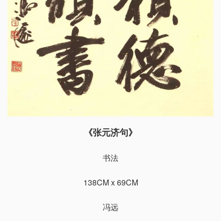
《张元济句》
书法
138CM x 69CM
冯远