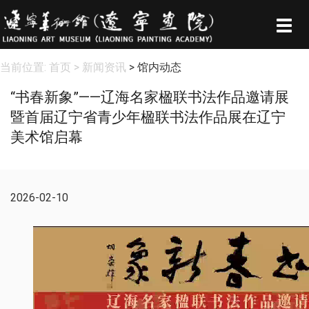
Togg
navig
当前位置:
首页
> 新闻资讯
> 馆内动态
“书春新象”——辽海名家楹联书法作品邀请展
暨首届辽宁省青少年楹联书法作品展在辽宁
美术馆启幕
2026-02-10