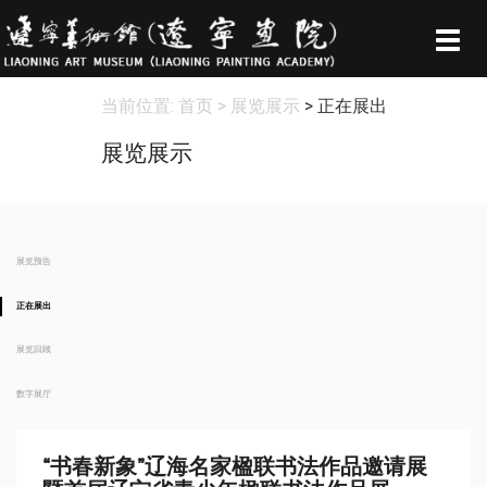
Togg
navig
当前位置:
首页
> 展览展示
> 正在展出
展览展示
展览预告
正在展出
展览回顾
数字展厅
“书春新象”辽海名家楹联书法作品邀请展