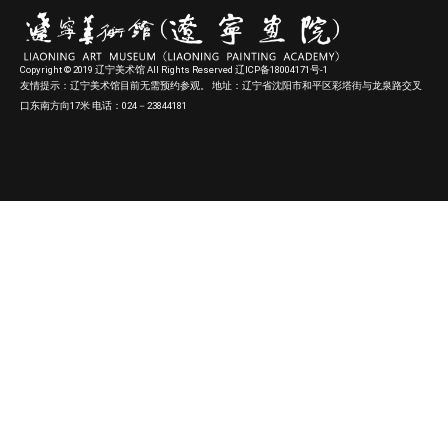
Copyright © 2019 辽宁美术馆 All Rights Reserved 辽ICP备18004171号-1
友情提示：辽宁美术馆目前无需预约参观。 地址：辽宁省沈阳市和平区彩塔街与龙泉路交叉
口东南方向17米 电话：024－23844181