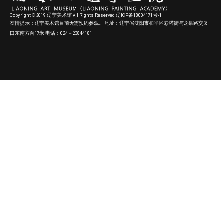
Copyright © 2019 辽宁美术馆 All Rights Reserved 辽ICP备18004171号-1
友情提示：辽宁美术馆目前无需预约参观。 地址：辽宁省沈阳市和平区彩塔街与龙泉路交叉
口东南方向17米 电话：024－23844181