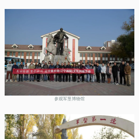
参观军垦博物馆