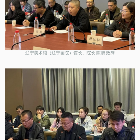
辽宁美术馆（辽宁画院）馆长、院长 陈鹏 致辞