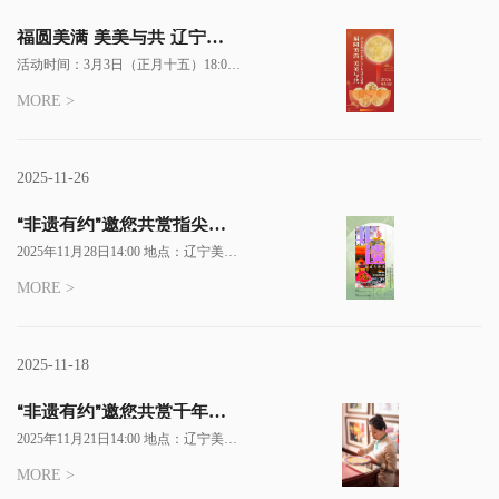
福圆美满 美美与共 辽宁美
术馆丙午新春元宵夜邀您共
活动时间：3月3日（正月十五）18:00
赴浪漫之约
—20:30
MORE >
2025-11-26
“非遗有约”邀您共赏指尖上
的百年绝艺——李氏民间掐褶
2025年11月28日14:00 地点：辽宁美术
纸走进辽歌老年大学
馆
MORE >
2025-11-18
“非遗有约”邀您共赏千年针
线之美——沈阳刘氏刺绣技艺
2025年11月21日14:00 地点：辽宁美术
走进辽歌老年大学
馆
MORE >