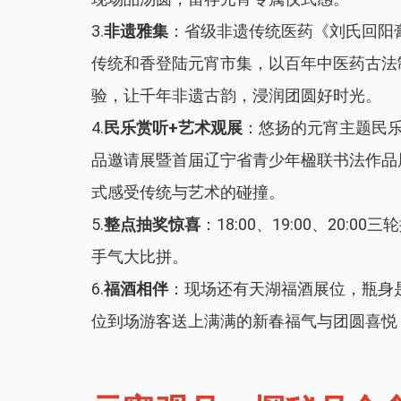
3.
非遗雅集
：省级非遗传统医药《刘氏回阳
传统和香登陆元宵市集，以百年中医药古法
验，让千年非遗古韵，浸润团圆好时光。
4.
民乐赏听+艺术观展
：悠扬的元宵主题民乐
品邀请展暨首届辽宁省青少年楹联书法作品
式感受传统与艺术的碰撞。
5.
整点抽奖惊喜
：18:00、19:00、20
手气大比拼。
6.
福酒相伴
：现场还有天湖福酒展位，瓶身是
位到场游客送上满满的新春福气与团圆喜悦