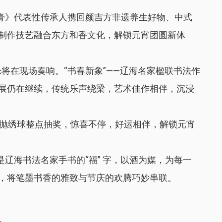
膏》代表性传承人携回颜吉方非遗养生好物、中式
制作技艺融合东方和香文化，解锁元宵团圆新体
将在现场奏响。“书春新象”——辽海名家楹联书法作
展仍在继续，传统乐声绕梁，艺术佳作相伴，沉浸
:00三轮抛绣球整点抽奖，惊喜不停，好运相伴，解锁元宵
辽海书法名家手书的“福” 字，以酒为媒，为每一
，将笔墨书香的雅致与节庆的欢腾巧妙串联。