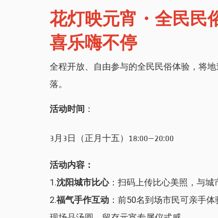
花灯映元宵・全民民
喜乐嗨不停
全程开放、自由参与的全民民俗体验，将地
落。
活动时间
：
3月3日（正月十五）18:00—20:00
活动内容：
1.
沈阳城市比心
：扫码上传比心美照，与城
2.
福气手作互动
：前50名到场市民可亲手
现场品汤圆，留存元宵专属仪式感。