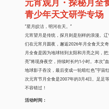
元宵观月・探秘月全
青少年天文研学专场
“星月皎洁，明河在天。”
元宵望月是传统，探月则是别样的浪漫。辽
们在元宵月圆夜，邂逅2026年月全食天文
月全食是因为地球转到太阳和月亮之间，把
亮”将现身夜空，持续时长约1小时。本次“
地球影子吞没，最后变成一轮暗红色“宇宙红灯
次元宵节月全食是2007年的3月4日。足
不容错过！
活动时间：