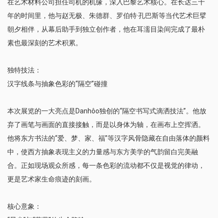
在艺术材料公司担任司机的机缘，深入巴黎艺术核心。在长达三十
年的时间里，他与赵无极、朱德群、罗伯特·孔巴斯等当代艺术巨擘
朝夕相伴，从幕后助手到独立创作者，他在耳濡目染间完成了最朴
素也最深刻的艺术积累。
独特技法：
汉字线条与抽象色彩的“隔空”碰撞
本次展览的一大亮点是Danhôo独创的“隔空书写式滴洒技法”。他放
弃了画笔与画面的直接接触，而是以身体为轴，在画布上空挥洒。
他将东方书法的“爱、梦、家、福”等汉字风骨隐藏在自由落体的颜料
中，使西方抽象表现主义的力量感与东方美学的气韵留白完美融
合。正如现场观众所感，每一条色彩的流动都不仅是视觉的律动，
更是艺术家生命痕迹的刻画。
核心意象：