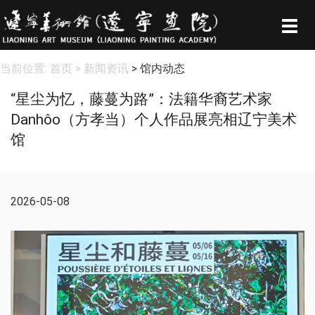
Togg
navig
当前位置:
首页
> 新闻资讯
> 馆内动态
“星尘为忆，藤蔓为路”：法籍华裔艺术家
Danhôo（方孝当）个人作品展亮相辽宁美术
馆
2026-05-08