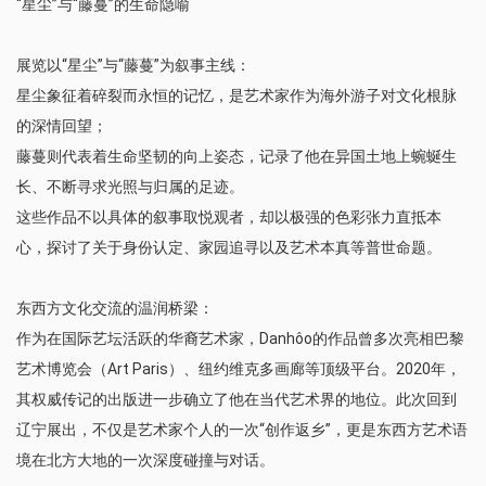
“星尘”与“藤蔓”的生命隐喻
展览以“星尘”与“藤蔓”为叙事主线：
星尘象征着碎裂而永恒的记忆，是艺术家作为海外游子对文化根脉
的深情回望；
藤蔓则代表着生命坚韧的向上姿态，记录了他在异国土地上蜿蜒生
长、不断寻求光照与归属的足迹。
这些作品不以具体的叙事取悦观者，却以极强的色彩张力直抵本
心，探讨了关于身份认定、家园追寻以及艺术本真等普世命题。
东西方文化交流的温润桥梁：
作为在国际艺坛活跃的华裔艺术家，Danhôo的作品曾多次亮相巴黎
艺术博览会（Art Paris）、纽约维克多画廊等顶级平台。2020年，
其权威传记的出版进一步确立了他在当代艺术界的地位。此次回到
辽宁展出，不仅是艺术家个人的一次“创作返乡”，更是东西方艺术语
境在北方大地的一次深度碰撞与对话。