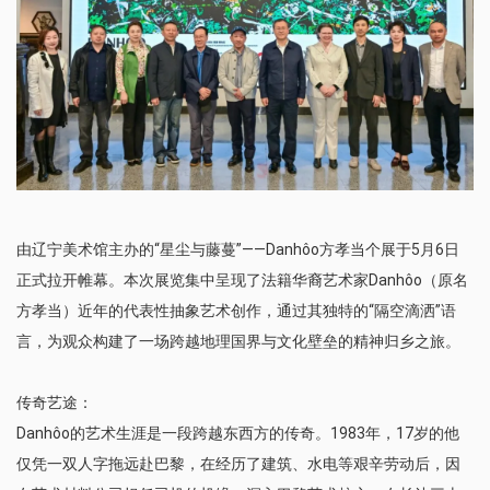
由辽宁美术馆主办的“星尘与藤蔓”——Danhôo方孝当个展于5月6日
正式拉开帷幕。本次展览集中呈现了法籍华裔艺术家Danhôo（原名
方孝当）近年的代表性抽象艺术创作，通过其独特的“隔空滴洒”语
言，为观众构建了一场跨越地理国界与文化壁垒的精神归乡之旅。
传奇艺途：
Danhôo的艺术生涯是一段跨越东西方的传奇。1983年，17岁的他
仅凭一双人字拖远赴巴黎，在经历了建筑、水电等艰辛劳动后，因