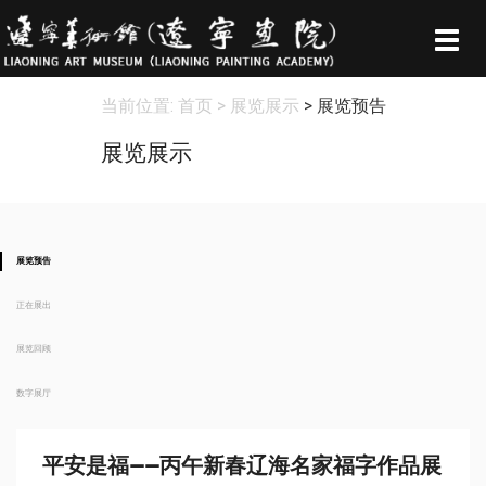
Togg
navig
当前位置:
首页
> 展览展示
> 展览预告
展览展示
展览预告
正在展出
展览回顾
数字展厅
平安是福——丙午新春辽海名家福字作品展