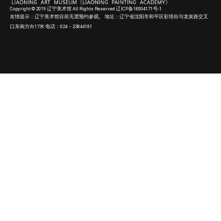
Copyright © 2019 辽宁美术馆 All Rights Reserved 辽ICP备18004171号-1
友情提示：辽宁美术馆目前无需预约参观。 地址：辽宁省沈阳市和平区彩塔街与龙泉路交叉
口东南方向17米 电话：024－23844181