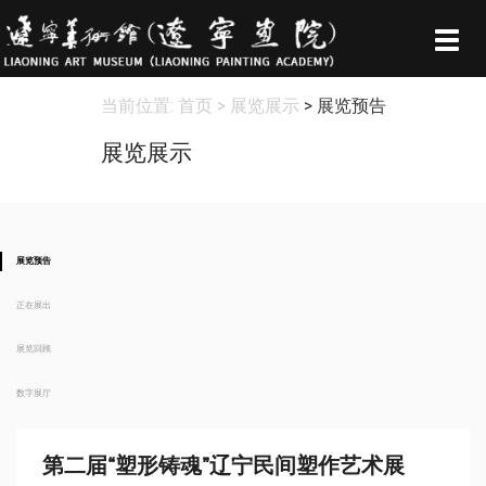
Togg
navig
当前位置:
首页
> 展览展示
> 展览预告
展览展示
展览预告
正在展出
展览回顾
数字展厅
第二届“塑形铸魂”辽宁民间塑作艺术展