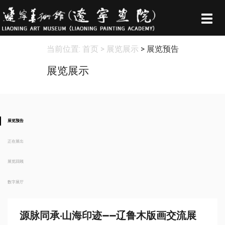
Togg
navig
当前位置:
首页
> 展览展示
> 展览预告
展览展示
展览预告
正在展出
展览回顾
数字展厅
源脉同承·山海印迹——辽鲁木版画交流展