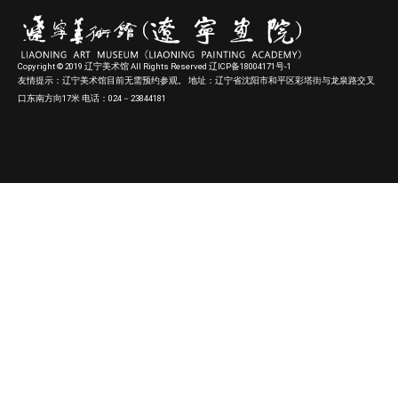
Copyright © 2019 辽宁美术馆 All Rights Reserved 辽ICP备18004171号-1
友情提示：辽宁美术馆目前无需预约参观。 地址：辽宁省沈阳市和平区彩塔街与龙泉路交叉
口东南方向17米 电话：024－23844181