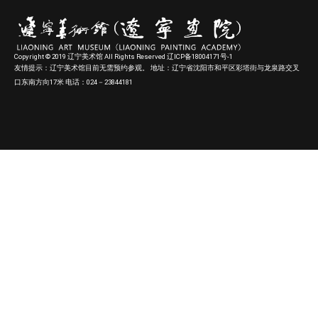
Copyright © 2019 辽宁美术馆 All Rights Reserved 辽ICP备18004171号-1
友情提示：辽宁美术馆目前无需预约参观。 地址：辽宁省沈阳市和平区彩塔街与龙泉路交叉
口东南方向17米 电话：024－23844181